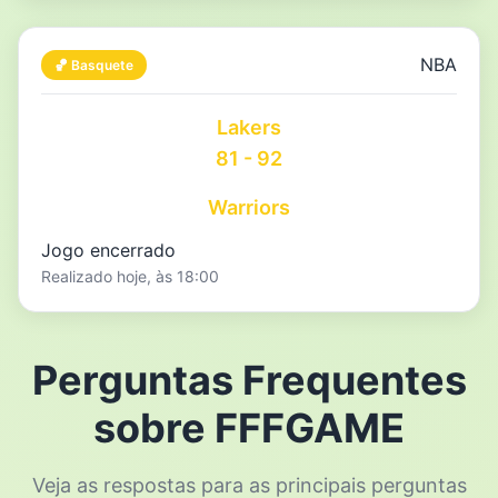
NBA
🏀 Basquete
Lakers
81 - 92
Warriors
Jogo encerrado
Realizado hoje, às 18:00
Perguntas Frequentes
sobre FFFGAME
Veja as respostas para as principais perguntas