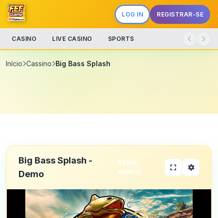
LOG IN
REGISTRAR-SE
CASINO
LIVE CASINO
SPORTS
Início
Cassino
Big Bass Splash
Big Bass Splash -
DEMO
GRÁTIS
Demo