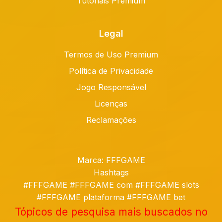
Tutoriais Premium
Legal
Termos de Uso Premium
Política de Privacidade
Jogo Responsável
Licenças
Reclamações
Marca: FFFGAME
Hashtags
#FFFGAME ​​#FFFGAME com #FFFGAME slots
#FFFGAME plataforma #FFFGAME bet
Tópicos de pesquisa mais buscados no