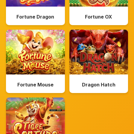
Fortune Dragon
Fortune OX
Fortune Mouse
Dragon Hatch