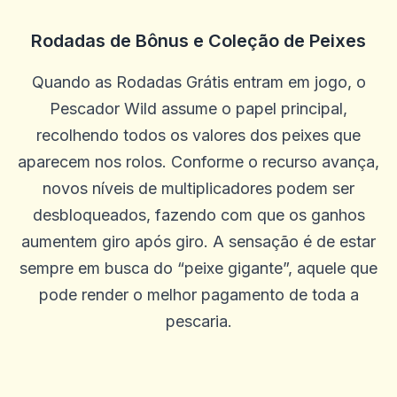
Rodadas de Bônus e Coleção de Peixes
Quando as Rodadas Grátis entram em jogo, o
Pescador Wild assume o papel principal,
recolhendo todos os valores dos peixes que
aparecem nos rolos. Conforme o recurso avança,
novos níveis de multiplicadores podem ser
desbloqueados, fazendo com que os ganhos
aumentem giro após giro. A sensação é de estar
sempre em busca do “peixe gigante”, aquele que
pode render o melhor pagamento de toda a
pescaria.