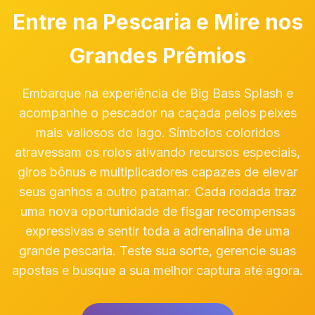
Entre na Pescaria e Mire nos
Grandes Prêmios
Embarque na experiência de Big Bass Splash e
acompanhe o pescador na caçada pelos peixes
mais valiosos do lago. Símbolos coloridos
atravessam os rolos ativando recursos especiais,
giros bônus e multiplicadores capazes de elevar
seus ganhos a outro patamar. Cada rodada traz
uma nova oportunidade de fisgar recompensas
expressivas e sentir toda a adrenalina de uma
grande pescaria. Teste sua sorte, gerencie suas
apostas e busque a sua melhor captura até agora.